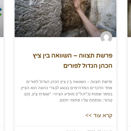
פרשת תצווה – השוואה בין ציץ
הכהן הגדול לפורים
פרשת תצווה – השוואה בין ציץ הכהן הגדול לפורים
אחד הדברים המדהימים בנוגע לבגדי כהונה הוא הציץ.
בספר שמות (כ"ח,ל"ו) מופיע הציווי: "וְעָשִׂיתָ צִּיץ, זָהָב
טָהוֹר; וּפִתַּחְתָּ עָלָיו פִּתּוּחֵי חֹתָם,
קרא עוד >>