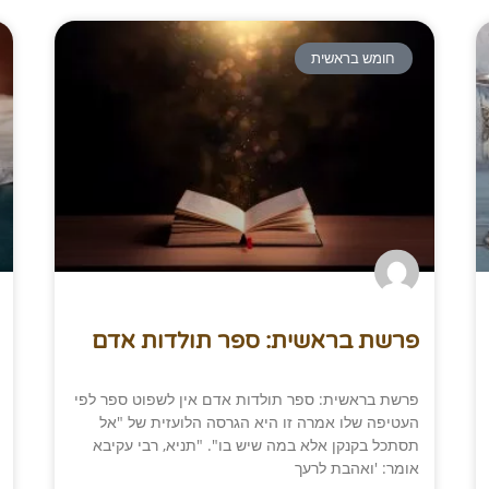
חומש בראשית
פרשת בראשית: ספר תולדות אדם
פרשת בראשית: ספר תולדות אדם אין לשפוט ספר לפי
העטיפה שלו אמרה זו היא הגרסה הלועזית של "אל
תסתכל בקנקן אלא במה שיש בו". "תניא, רבי עקיבא
אומר: 'ואהבת לרעך