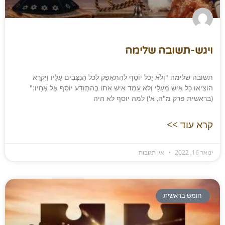
ויגש-תשובה שלימה
תשובה שלימה "וְלֹא יָכל יוֹסֵף לְהִתְאַפֵּק לְכל הַנִּצָּבִים עָלָיו וַיִּקְרָא
הוֹצִיאוּ כָל אִישׁ מֵעָלָי וְלֹא עָמַד אִישׁ אִתּוֹ בְּהִתְוַדַּע יוֹסֵף אֶל אֶחָיו:"
(בראשית פרק מ"ה, א') למה יוסף לא היה
קרא עוד >>
ינואר 16, 2022
אין תגובות
חומש בראשית