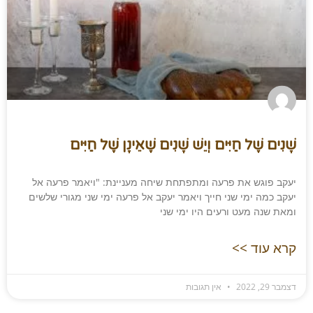
שָׁנִים שֶׁל חַיִּים וְיֵשׁ שָׁנִים שֶׁאֵינָן שֶׁל חַיִּים
יעקב פוגש את פרעה ומתפתחת שיחה מעניינת: "ויאמר פרעה אל
יעקב כמה ימי שני חייך ויאמר יעקב אל פרעה ימי שני מגורי שלשים
ומאת שנה מעט ורעים היו ימי שני
קרא עוד >>
דצמבר 29, 2022
אין תגובות