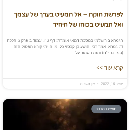
לפרשת חוקת – אל תמעיט בערך של עצמך
ואל תמעיט בכוחו של היחיד
הגמרא בירושלמי במסכת דמאי אומרת: דף ט"ו, עמוד ב פרק ג' הלכה
ד': גמרא אמר רבי יהושע בן קבסוי כל ימי הייתי קורא הפסוק הזה
(במדבר י"ח) והזה הטהור על
קרא עוד >>
ינואר 16, 2022
אין תגובות
חומש במדבר