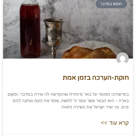
חומש במדבר
חוקת-הערכה בזמן אמת
בפרשתינו מסופר על באר מיוחדת שהוקדשה לה שירה במדבר: וּמִשָּׁם
בְּאֵרָה – הִוא הַבְּאֵר אֲשֶׁר אָמַר ה' לְמשֶׁה, אֱסֹף אֶת הָעָם וְאֶתְּנָה לָהֶם
מָיִם. אָז יָשִׁיר יִשְׂרָאֵל אֶת הַשִּׁירָה הַזֹּאת:
קרא עוד >>