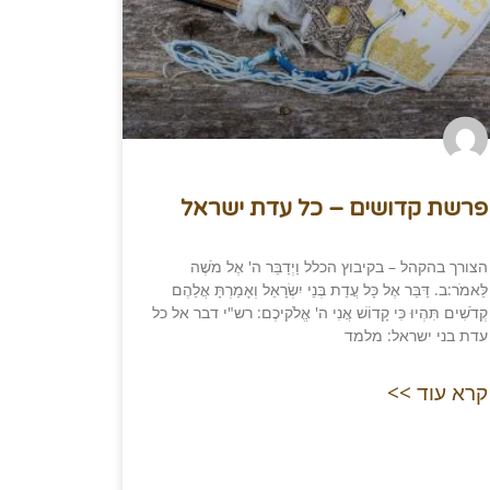
פרשת קדושים – כל עדת ישראל
הצורך בהקהל – בקיבוץ הכלל וַיְדַבֵּר ה' אֶל מֹשֶׁה
לֵּאמֹר:ב. דַּבֵּר אֶל כָּל עֲדַת בְּנֵי יִשְׂרָאֵל וְאָמַרְתָּ אֲלֵהֶם
קְדֹשִׁים תִּהְיוּ כִּי קָדוֹשׁ אֲנִי ה' אֱלֹקיכֶם: רש"י דבר אל כל
עדת בני ישראל: מלמד
קרא עוד >>