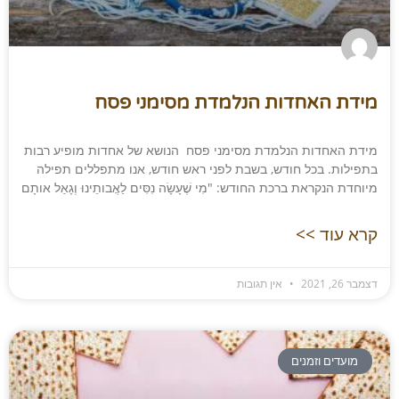
מידת האחדות הנלמדת מסימני פסח
מידת האחדות הנלמדת מסימני פסח הנושא של אחדות מופיע רבות
בתפילות. בכל חודש, בשבת לפני ראש חודש, אנו מתפללים תפילה
מיוחדת הנקראת ברכת החודש: "מִי שֶׁעָשָׂה נִסִּים לַאֲבותֵינוּ וְגָאַל אותָם
קרא עוד >>
דצמבר 26, 2021
אין תגובות
מועדים וזמנים