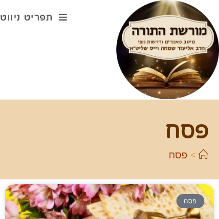
תפריט ניווט
פסח
>
פסח
פסח