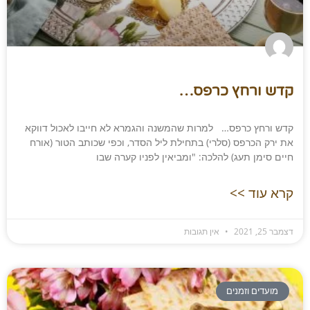
קדש ורחץ כרפס…
קדש ורחץ כרפס… למרות שהמשנה והגמרא לא חייבו לאכול דווקא
את ירק הכרפס (סלרי) בתחילת ליל הסדר, וכפי שכותב הטור (אורח
חיים סימן תעג) להלכה: "ומביאין לפניו קערה שבו
קרא עוד >>
דצמבר 25, 2021
אין תגובות
מועדים וזמנים