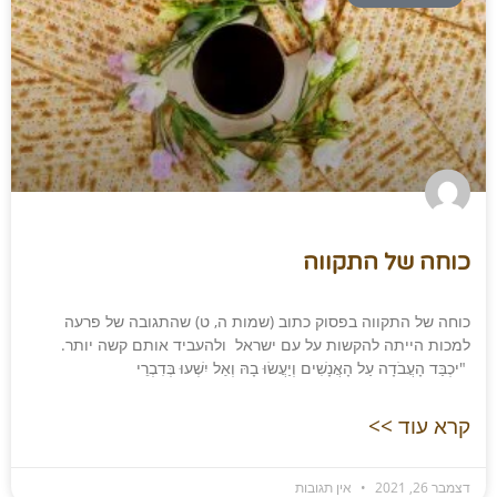
כוחה של התקווה
כוחה של התקווה בפסוק כתוב (שמות ה, ט) שהתגובה של פרעה
למכות הייתה להקשות על עם ישראל ולהעביד אותם קשה יותר.
"יכְבַּד הָעֲבֹדָה עַל הָאֲנָשִׁים וְיַעֲשׂוּ בָהּ וְאַל יִשְׁעוּ בְּדִבְרֵי
קרא עוד >>
דצמבר 26, 2021
אין תגובות