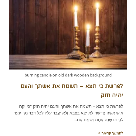
burning candle on old dark wooden background
לפרשת כי תצא – תשמח את אשתך והעם
יהיה חזק
לפרשת כי תצא – תשמח את אשתך והעם יהיה חזק "כִּי יִקַּח
אִישׁ אִשָּׁה חֲדָשָׁה לא יֵצֵא בַּצָּבָא וְלא יַעֲבר עָלָיו לְכָל דָּבָר נָקִי יִהְיֶה
לְבֵיתוֹ שָׁנָה אֶחָת וְשִׂמַּח אֶת…
להמשך קריאה