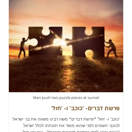
Men push two puzzle pieces at sunset
פרשת דברים- 'כוכב' ו- 'חול'
'כוכב' ו- 'חול' *פרשת דברים* משה רבינו משווה את בני ישראל
לכוכבי השמים לפני שהוא מוסר את תוכחתו לכלל ישראל
('איכה אשא לבדי טרחכם משאכם וריבכם'? - איך אני יכול…