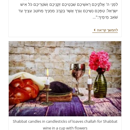
לִפְנֵי ה' אֱלֹקֵיכֶם רָאשֵׁיכֶם שִׁבְטֵיכֶם זִקְנֵיכֶם וְשֹׁטְרֵיכֶם כֹּל אִישׁ
יִשְׂרָאֵל: טַפְּכֶם נְשֵׁיכֶם וְגֵרְךָ אֲשֶׁר בְּקֶרֶב מַחֲנֶיךָ מֵחֹטֵב עֵצֶיךָ עַד
שֹׁאֵב מֵימֶיךָ:"…
להמשך קריאה
Shabbat candles in candlesticks of loaves challah for Shabbat
wine in a cup with flowers