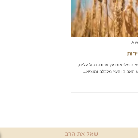
A w
רות
וב מלראות עץ ערום. נטול עלים,
ע האביב והעץ מלבלב ומוציא…
שאל את הרב