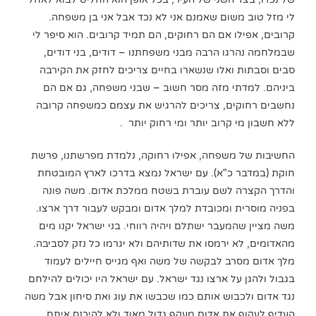
לי מזל טוב משום שאמנם אני לא נכד אבל אני בן משפחה.
קרובים, אפילו אם הם רחוקים, הם תמיד קרובים. הוא סיפר לי
שבמלחמה נהרגו הרבה מבני משפחתנו – דודים, בני דודים,
סבים וסבתות ואלו שנשארו בחיים צריכים לחזק את הקירבה
ביניהם. למדתי מזה מסר חשוב – שבני משפחה, גם אם הם
נחשבים רחוקים, צריכים להרגיש את עצמם כמשפחה קרובה
ללא חשבון מי קרוב יותר ומי רחוק יותר .
החשיבות של משפחה, אפילו רחוקה, נלמדת מפרשתנו, פרשת
חוקת (במדבר כ"א). עם ישראל נמצא בדרכו לארץ המובטחת
והדרך הקצרה לשם עוברת בשטח ממלכת אדום. משה פונה
בפניה מוסרית ומכובדת למלך אדום ומבקש לעבור דרך ארצו.
משה מציין שהמעבר ישתלם ויהיה רווחי. בני ישראל יקנו מים
מהאדומים, לא ירמסו את שדותיהם ולא יגרמו כל נזק לסביבה.
מלך אדום מסרב לבקשה של משה ואף מגייס חיילים לעמוד
בגבול ולהגן על ארצו נגד ישראל. עם ישראל היו יכולים להילחם
נגד אדום ולכבוש אותם כמו שכבשו את עוג ואת סיחון אבל משה
העדיף לעקוף את אדום מעקף גדול מאוד ולא להיכנס איתם