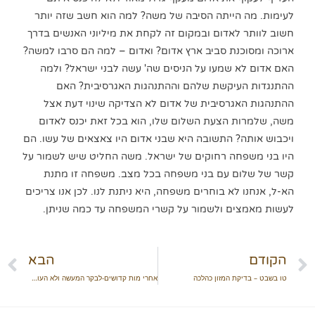
לעימות. מה הייתה הסיבה של משה? למה הוא חשב שזה יותר
חשוב לוותר לאדום ובמקום זה לקחת את מיליוני האנשים בדרך
ארוכה ומסוכנת סביב ארץ אדום? ואדום – למה הם סרבו למשה?
האם אדום לא שמעו על הניסים שה' עשה לבני ישראל? ולמה
ההתנגדות העיקשת שלהם וההתנהגות האגרסיבית? האם
ההתנהגות האגרסיבית של אדום לא הצדיקה שינוי דעת אצל
משה, שלמרות הצעת השלום שלו, הוא בכל זאת יכנס לאדום
ויכבוש אותה? התשובה היא שבני אדום היו צאצאים של עשו. הם
היו בני משפחה רחוקים של ישראל. משה החליט שיש לשמור על
קשר של שלום עם בני משפחה בכל מצב. משפחה זו מתנת
הא-ל, אנחנו לא בוחרים משפחה, היא ניתנת לנו. לכן אנו צריכים
לעשות מאמצים ולשמור על קשרי המשפחה עד כמה שניתן.
הקודם
הבא
טו בשבט – בדיקת המזון כהלכה ​
אחרי מות קדושים-לבקר המעשה ולא העושה!