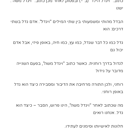
כתוב: "ויגדל הילד" (ב' י') ובפסוק לאחר מכן כתוב: "ויגדל משה".
ישנו
הבדל מהותי ומשמעותי בין שתי המילים "ויגדל". אדם גדל בשתי
דרכים: הוא
גדל כמו כל דבר שגדל, כמו עץ, כמו חיה, באופן פיזי, אבל אדם
יכול גם
לגדול בדרך רוחנית. כאשר כתוב "ויגדל משה", בפעם השנייה
מדובר על גידול
רוחני, ולכן התורה מרחיבה את הדיבור ומסבירה כיצד הוא גדל
באופן רוחני.
מה שכתוב לאחר "ויגדל משה", הינו פרוש, הסבר – כיצד הוא
גדל. אנחנו רואים
חלונות לאישיותו וסימנים לעתידו.