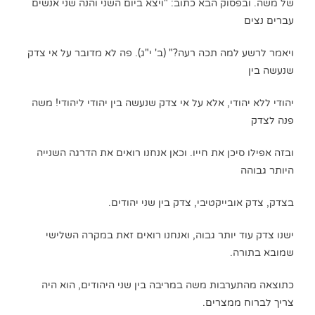
של משה. ובפסוק הבא כתוב: "ויצא ביום השני והנה שני אנשים
עברים נצים
ויאמר לרשע למה תכה רעה?" (ב' י"ג). פה לא מדובר על אי צדק
שנעשה בין
יהודי ללא יהודי, אלא על אי צדק שנעשה בין יהודי ליהודי! משה
פנה לצדק
ובזה אפילו סיכן את חייו. וכאן אנחנו רואים את הדרגה השנייה
היותר גבוהה
בצדק, צדק אובייקטיבי, צדק בין שני יהודים.
ישנו צדק עוד יותר גבוה, ואנחנו רואים זאת במקרה השלישי
שמובא בתורה.
כתוצאה מהתערבות משה במריבה בין שני היהודים, הוא היה
צריך לברוח ממצרים.