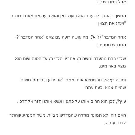
אבל במדרש יש
המשך –הנסיך לשעבר הוא רועה צאן והוא רועה את צאנו במדבר.
"וינהג את הצאן
אחר המדבר" (ג' א'). מה עושה רועה עם צאנו "אחר המדבר"?.
המדרש מסביר:
שגדי ברח מהעדר ומשה רץ אחריו. הגדי רץ עד הסנה ושם הוא
מצא באר מים,
ומשה רץ אליו וכשמצא אותו אמר: "אני יודע שברחת משום
שהיית צמא וכעת עתה
עייף", לכן הוא הרים אותו על כתפיו ונשא אותו וחזר אל דרכו.
האם זוהי לא תמונה מוזרה שהמדרש מצייר, משה המנהיג שהולך
לדבר עם ה',