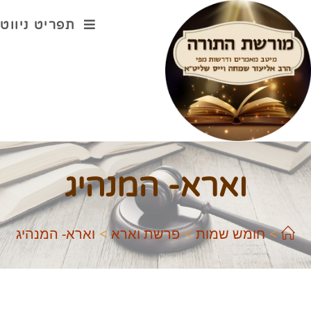
תפריט ניווט
וארא- המנהיג
>
חומש שמות
>
פרשת וארא
>
וארא- המנהיג