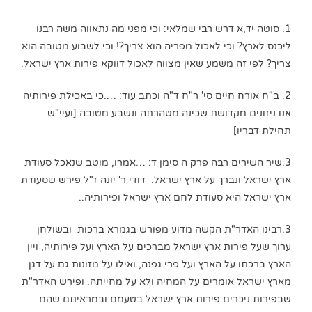
1. סוטה יד,א דרש רבי שמלאי: וכי מפני מה נתאווה משה רבנו
ליכנס לארץ? וכי לאכול מפריה הוא צריך?! וכי לשבוע מטובה הוא
צריך? לפי זה משמע שאין מצווה לאכול דווקא פירות ארץ ישראל.
2. ב"ח אורח חיים סי' ר"ח ד"ה וכתב עוד: ….כי באכילת פירותיה
אנו ניזונים מקדושת שכינה מטהרתה ונשבע מטובה [ועיי"ש
תחילת דבריו]
3.שיר השירים רבה פרק ה סימן ד: …אמרו, מוטב שנאכל סעודת
ארץ ישראל ונברך על ארץ ישראל. דודי ר' יונה ז"ל פירש שסעודת
ארץ ישראל היא סעודת לחם ארץ ישראל ופירותיה..
3.רבינו האדר"ת הקשה מדוע מפורש בגמרא ברכות ובשולחן
ערוך שעל פירות ארץ ישראל מברכים על הארץ ועל פירותיה, ויין
הארץ ברכתו על הארץ ועל פרי גפנה, ואילו על מזונות גם על דגן
מארץ ישראל אומרים על המחיה ולא על מחייתה. ופירש האדר"ת
שבפירות ניכרים פירות ארץ ישראל בטעמם ובמראיתם שהם