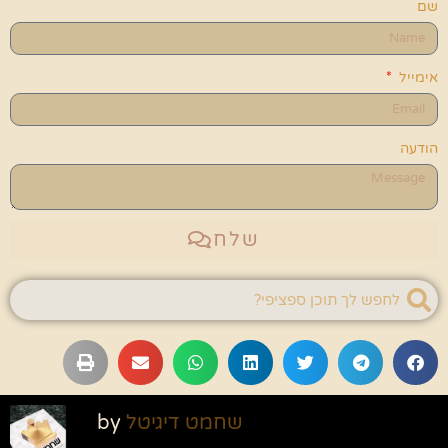
שם
אימייל
הודעה
שלח
שחמט דיגיטל
by