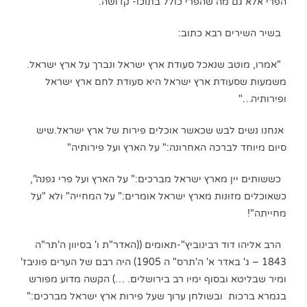
הפרי אלא גם מה שהפרי כולל בתוכו- קדושה.
בשיר השירים רבא כתוב:
"אמרו, מוטב שנאכל סעודת ארץ ישראל ונברך על ארץ ישראל.
משמעות שסעודת ארץ ישראל היא סעודת לחם ארץ ישראל
ופירותיה…"
אנחנו נשים לבש שכאשר אוכלים פירות של ארץ ישראל.שיש
סיום מיוחד לברכה האחרונה:" על הארץ ועל פירותיה"
כששותים יין מארץ ישראל מברכים:" על הארץ ועל פרי גפנה",
כשאוכלים מזונות מארץ ישראל אומרים:" על המחייה" ולא "על
מחייתה"!
הרב אליהו דוד רבינוביץ"-תאומים ((האדר"ת ו' בסיוון ה'תר"ה
1843 – ג' באדר א' ה'תרס" ה 1905) היה רבם של הערים פוניבז'
ומיר שבליטא ובסוף ימיו רב בירושלים. …) הקשה מדוע מפורש
בגמרא ברכות ובשולחן ערוך שעל פירות ארץ ישראל מברכים:"