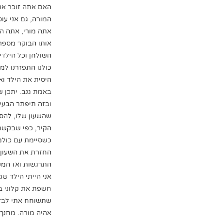
האם אתה זוכר אותי
המורה, גם אני עו
אתה מורי, אתה הי
אותו הבוקר מספר 
השולחן וכל הילדי
כולנו התפזרנו למ
היסית את הילד וא
באמת גנב. יתכן 
ובזה תיפתר הבעיה
שהשעון שלו, להסתד
הקיר, כפי שבקשת,
כשסיימת עם כולם 
החזרת את השעון ל
התרגשות ואז המש
אני הייתי הילד ש
חשפת את קלוני ב
שתשוחח אתי לבד. 
אהיה מורה. מחנך 