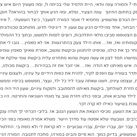
 ? והמורה עונה וודאי, היית תלמיד שלי בכיתה ה', ומה מעשיך היום איש צע
סק בתחום החינוך עונה הצעיר, נפלא, ומה הניע אותך לבחור בהוראה? חוק
ית הגורם שהשפיע. מחמיא לי אומר המורה לשעבר, כיצד השפעתי…? איני י
הבחור, אחד מהילדים הגיע עם שעון יד דיגיטלי חדש, מתוחכם טכנולוגית, 
ם הצטופפו סביבו מלאי התלהבות, רוצים לנסות ולמשש, ובתוך כל ההמולה
קומותינו ואז, ואז… אותו הילד צעק בהתרגשות: אני לא מאמין… גנבו לי את 
חר כך את כולנו, שניסינו להתגונן וביקשת שנשב, אמרת שאינך מאמין שמי
שמישהו חמד לצון או עשה טעות שהוא מתחרט עליה ביקשת שמי שלקח את ה
. איש מאיתנו לא הודה. ואז… אני זוכר את זה בבהירות… ביקשת מכולנו, כ
ר בשורה עם הפנים לקיר, להניח את כפות הידיים על עינינו, ולעצום עיניים
 ועצמנו עינינו, חשנו שאתה עובר ליד כל ילד, נעצר, מפשפש בכיסיו וממשי
חזרת לשולחנך, ביקשת מאיתנו להסתובב ולפקוח עיניים, שעון היד היה מו
ילד שהביא אותו, ובפני כולנו חזרת שוב על מונחי השגיאה והחרטה. היו 
כת בשיעור כאילו לא קרה דבר.
גנב את השעון. מכיסי הוצאת את השעון הגנוב אז. בליבי הכרתי לך תודה ענ
רבים. נשבעתי שלא אסטה עוד מדרך הישר. משלא אמרת מאומה בפני הכית
עבר יום, עברו יומיים, עברו שבועיים – לא קראת לי ולא נזפת בי. החלט
שמשפיע, בדיוק כמוך. הוא סיים והביט במורהו, מחכה לתגובה. המורה הניד 