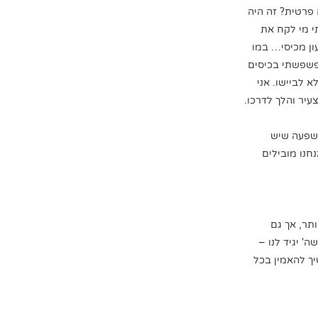
 פרטית? זה היה
י מי לקח את
ון מכיסי… במו
פשפשתי בכיסים
 לביישו. אני
יר והלך לדרכו.
השפעה שיש
חנו מובילים
תר, אך גם
' יגיד לנו –
ך להאמין בכל