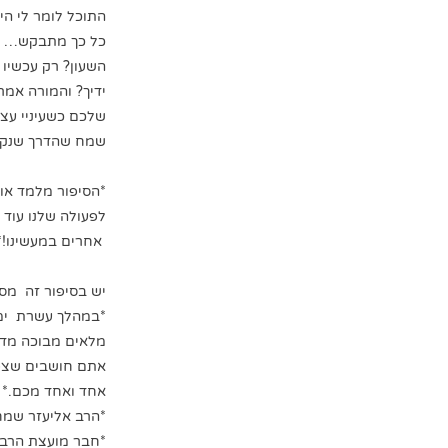
התוכל לומר לי הי
כל כך מתבקש… וה
השעון? רק עכשיו
ידיך? והמורה אמ
שלכם כשעיניי עצו
שמח שהדרך שנקטת
*הסיפור מלמד אות
לפעולה שלנו עוד 
אחרים במעשינו!*
יש בסיפור זה מסר
*במהלך עשרת ימי 
מלאים מבוכה מדבר
אתם חושבים שצפי
אחד ואחד מכם.*
*הרב אליעזר שמחה
*חבר מועצת הרבנ