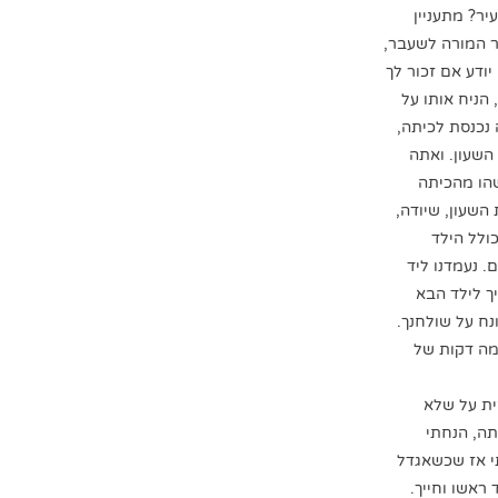
יר? מתעניין
ר המורה לשעבר,
ודע אם זכור לך
הניח אותו על
 נכנסת לכיתה,
השעון. ואתה
שהו מהכיתה
שעון, שיודה,
ולל הילד
. נעמדנו ליד
ך לילד הבא
נח על שולחנך.
כמה דקות של
קית על שלא
ה, הנחתי
תי אז שכשאגדל
ראשו וחייך.