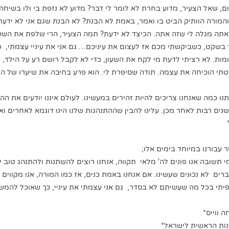
ום, שאל הצעיר, מדוע בחרת לא לומר לי דבר? מדוע לא נזפת בי ולו בשיחה
מורה הוותיק הביט בו ואמר, באמת לא הבנת? לא הבנת שגם אני לא ידעת
 אתה מגלה לי שזה אתה. הכיצד לא ידעת? תמה הצעיר, הרי שלפת את השע
ר בשקט, כשביקשתי מכם אז לעצום את עיניכם… גם אני את עיניי עצמתי, 
מות. לא רציתי לדעת מי לקח את השעון, כדי לא לקבל רושם רע על הילד, לא
י הוכיחה את עצמה. תודה שסיפרת לי. הוא פרע בחיבה את שיערו של הצע
נו כמה שאנחנו צריכים להיות זהירים במעשינו. לעולם איננו יודעים את ה
שנים רבות לאחר מכן. עלינו להבין שההתנהגות שלנו הינו דוגמא לאחרים ואנ
 עבורנו במיוחד בימים אלו;
תשובה אנו פונים לה' מלאי תקווה, אנחנו רוצים להשתנות ולהתנהג טוב יו
ים לא נכונים שעשינו. אם אנחנו באמת כנים, אז כמו המורה, אנו מקווים שה
תי בכל מה שעשיתם לא בסדר, גם אני עצמתי את עיניי, כך שאוכל להמשי
 ווייס*
ות הראשית לישראל*