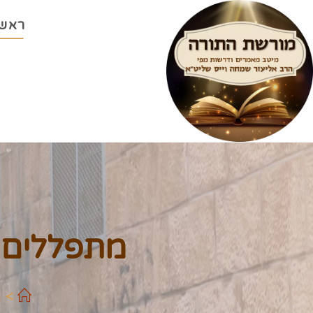
ראשי
מתפללים ש
>
מ