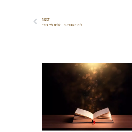
NEXT
לימים הנוראים – ללכת לאי בודד​