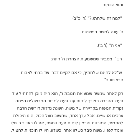
והוא הוסיף:
"למה זה שלחתני?" (ה' כ"ב)
ה' עונה למשה בפשטות:
"אני ה'" (ו' ב').
רש"י מסביר שמשמעות הצהרת ה' הינה:
ש"לא לחינם שלחתיך, כי אם לקיים דברי שדיברתי לאבות
הראשונים".
רק לאחר שמשה שמע את תגובת ה', הוא היה מוכן להתחיל עוד
פעם. ההכרה בצורך לנסות עוד פעם למרות המכשולים הייתה
נקודת המפנה בקריירה של משה. השגת גדלות דורשת הרבה
ערכים אנושיים. אבל ערך אחד, שחשוב מעל הכול, הינו היכולת
להתמיד, המוכנות והרצון לנסות פעם נוספת, אפילו כאשר כישלון
עומד לפניו. משה סבל כשלון אחרי כשלון. היו לו תוכניות להציל,