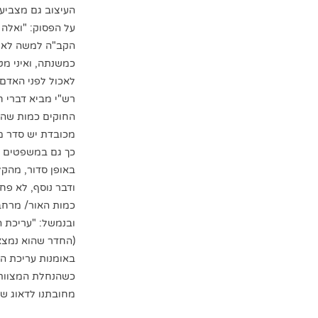
העיצוב גם מצביע 
על הפסוק: "ואלה
הקב"ה למשה לא ת
כמשנתה, ואיני מט
לאכול לפני האדם "
רש"י מביא דברי 
החוקים כמות שהם,
מכובדת יש סדר מכ
כך גם במשפטים אש
באופן סדור, מהקל
ודבר נוסף, לא פח
כמות האור/ מרחב
ובנמשל: "עריכת ה
(החדר שהוא נמצא 
באומנות עריכת הש
כשהנחלת המצוות ל
מחובתנו לדאוג שה