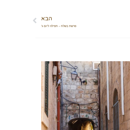
הבא
פרשת בשלח – תפילה ליום ג'