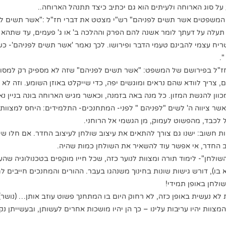
על סוג הארוחה ולעיתים הוא גם יכתיב כיצד תתנהל הארוחה..
 המשפטים אשר תשים לפניהם" רש"י מצטט את דברי חז"ל :"אשר תשים לפ
עלה על דעתך לומר אשנה להם הפרק וההלכה ב' או ג' פעמים, עד שתהא 
ריח עצמי להבינם טעמי הדבר ופירושו. לכך נאמר 'אשר תשים לפניהם'- כשל
.
חז"ל בפירושם של המשפט: "אשר תשים לפניהם" שזה לא מספיק רק למסור
 צריך לוודא שהם נראים ומוגשים יפה, כדי שייקלט באוזן השומע. וזה לא 
וון להגשת המזון. כל מנה באה בזמנה, וכאשר מגיש הארוחה בונה בניין נא
ר ציווה ה' לשים "לפניהם " לפני- המתחנכים- התלמידים: היחס למצוות ח
 לכבד, מהפשוט לעמוק, מן הגשמי אל הרוחני.
ות חשוב: ישנו גם צורך להתאים את עיצוב שולחן לעיצוב החדר. אם חלו שינ
 החדר, אי אפשר עוד להשאיר את השולחן כמות שהיה.
שולחן"- לימוד תורה ומצוות לנוער כזה, שכל חייו מוקפים בטכנולוגיה שה
בו), דורש גישות שונות בחינוך משנהגו בעבר. ההורים והמחנכים חייבים ל
ולחן באופן תמידי!
א נעשית באופן כזה, לא רחוק היום בו המתחנך פשוט עוזב אותן… (נושר)
מצוות יהיו עריבות עלינו – כך הן יהיו מושכות אחרים לעשותן, ובעשייתן נ